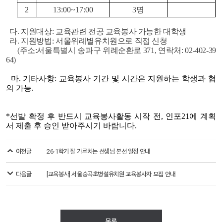
2
13:00~17:00
3명
다. 지원대상: 교육관련 전공 교육봉사 가능한 대학생
라. 지원방법: 서울위례별유치원으로 직접 신청
(주소:서울특별시 송파구 위례순환로 371, 연락처: 02-402-39
64)
마. 기타사항: 교육봉사 기간 및 시간은 지원하는 학생과 협
의 가능.
*선발 확정 후 반드시 교육봉사활동 시작 전, 인포21에 계획
서 제출 후 승인 받아주시기 바랍니다.
이전글
26-1학기 잘 가르치는 선생님 본선 일정 안내
다음글
[교육봉사] 서울숭곡초병설유치원 교육봉사자 모집 안내
목록