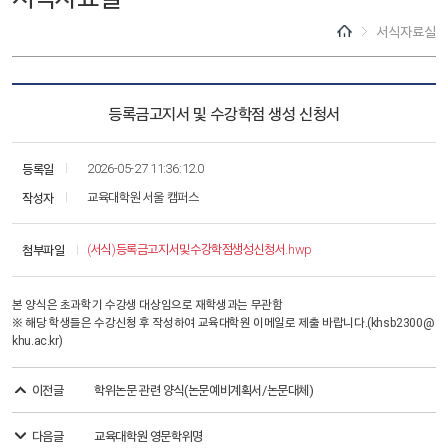
서식자료실
등록금고지서 및 수강학점 생성 신청서
등록일
2026-05-27 11:36:12.0
작성자
교육대학원 서울 캠퍼스
첨부파일
(서식)등록금고지서및수강학점생성신청서.hwp
본 양식은 초과학기 수강생 대상임으로 재학생과는 무관함
※ 해당 학생들은 수강신청 후 작성하여 교육대학원 이메일로 제출 바랍니다.(khsb2300@
khu.ac.kr)
이전글
학위논문 관련 양식(논문예비계획서/논문대체)
다음글
교육대학원 영문학위명