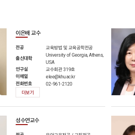
이은배 교수
전공
교육방법 및 교육공학전공
University of Georgia, Athens,
출신대학
USA
연구실
교수회관 319호
이메일
elee@khu.ac.kr
전화번호
02-961-2120
더보기
성수연교수
전공
유아교육전공 / 교직전공