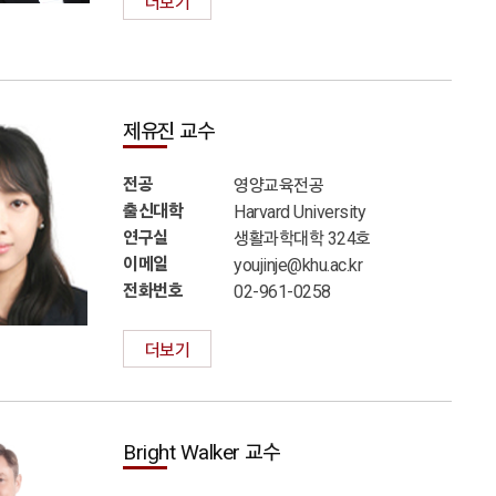
더보기
제유진 교수
전공
영양교육전공
출신대학
Harvard University
연구실
생활과학대학 324호
이메일
youjinje@khu.ac.kr
전화번호
02-961-0258
더보기
Bright Walker 교수