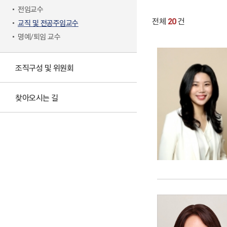
전임교수
전체
20
건
교직 및 전공주임교수
명예/퇴임 교수
조직구성 및 위원회
찾아오시는 길