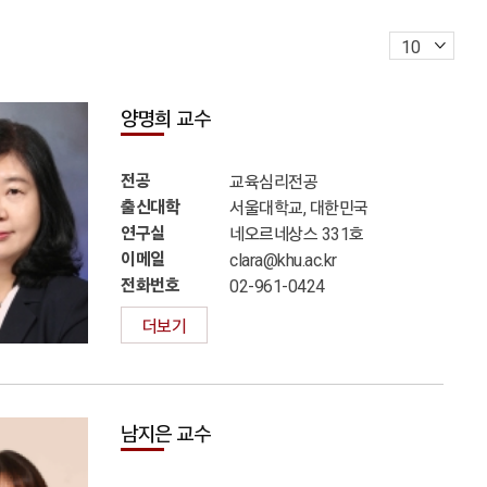
양명희 교수
전공
교육심리전공
출신대학
서울대학교, 대한민국
연구실
네오르네상스 331호
이메일
clara@khu.ac.kr
전화번호
02-961-0424
더보기
남지은 교수