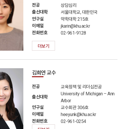
전공
상담심리
출신대학
서울대학교, 대한민국
연구실
약학대학 215호
이메일
jkarin@khu.ac.kr
전화번호
02-961-9128
더보기
김희연 교수
전공
교육정책 및 리더십전공
University of Michigan – Ann
출신대학
Arbor
연구실
교수회관 306호
이메일
heeyunk@khu.ac.kr
전화번호
02-961-0254